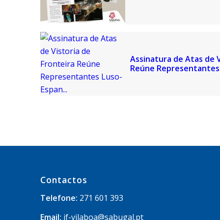
Assinatura de Atas de V
Reúne Representantes 
Contactos
Telefone:
271 601 393
Email:
jf-vilaboa@sabugal.pt