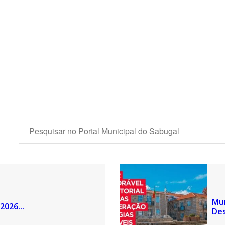
Mun
2026...
Des