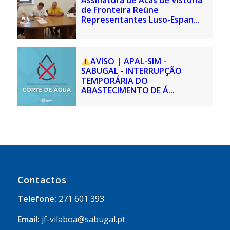
de Fronteira Reúne
Representantes Luso-Espan...
AVISO | APAL-SIM -
SABUGAL - INTERRUPÇÃO
TEMPORÁRIA DO
ABASTECIMENTO DE Á...
Contactos
Telefone:
271 601 393
Email:
jf-vilaboa@sabugal.pt